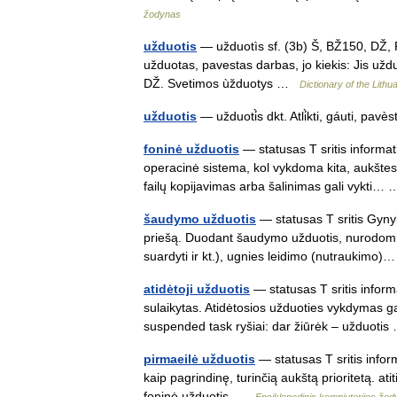
žodynas
užduotis
— užduotìs sf. (3b) Š, BŽ150, DŽ, P
užduotas, pavestas darbas, jo kiekis: Jis užduot
DŽ. Svetimos ùžduotys …
Dictionary of the Lith
užduotis
— užduoti̇̀s dkt. Atli̇̀kti, gáuti, pa
foninė užduotis
— statusas T sritis informat
operacinė sistema, kol vykdoma kita, aukštesn
failų kopijavimas arba šalinimas gali vykti
šaudymo užduotis
— statusas T sritis Gynyb
priešą. Duodant šaudymo užduotis, nurodomi ta
suardyti ir kt.), ugnies leidimo (nutraukim
atidėtoji užduotis
— statusas T sritis infor
sulaikytas. Atidėtosios užduoties vykdymas ga
suspended task ryšiai: dar žiūrėk – užduot
pirmaeilė užduotis
— statusas T sritis infor
kaip pagrindinę, turinčią aukštą prioritetą. at
foninė užduotis …