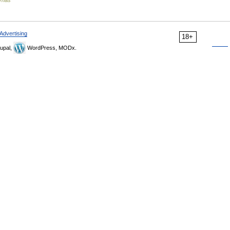
dynas
Advertising
18+
upal,
WordPress, MODx.