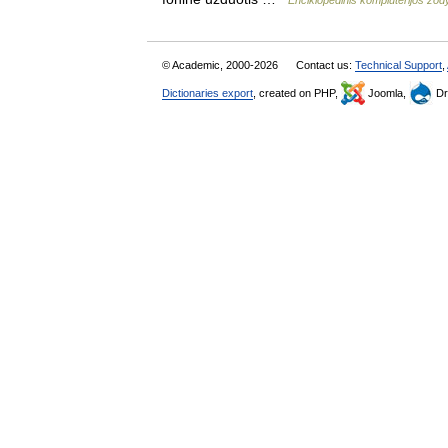
Enciklopedinis kompiuterijos žo
© Academic, 2000-2026
Contact us:
Technical Support
,
Dictionaries export
, created on PHP,
Joomla,
Dr