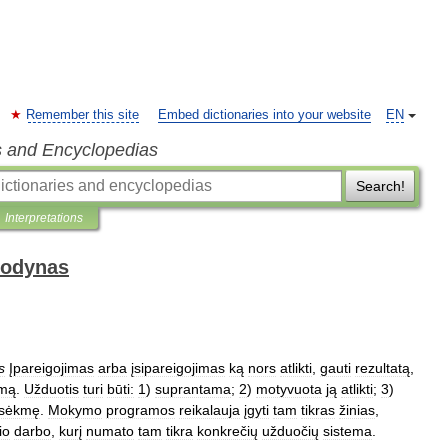
Remember this site
Embed dictionaries into your website
EN
s and Encyclopedias
Search!
Interpretations
žodynas
s
Įpareigojimas
arba
įsipareigojimas
ką
nors
atlikti
,
gauti
rezultatą
,
emą
.
Užduotis
turi
būti:
1
)
suprantama
;
2
)
motyvuota
ją
atlikti
;
3
)
sėkmę
.
Mokymo
programos
reikalauja
įgyti
tam
tikras
žinias
,
io
darbo
,
kurį
numato
tam
tikra
konkrečių
užduočių
sistema
.