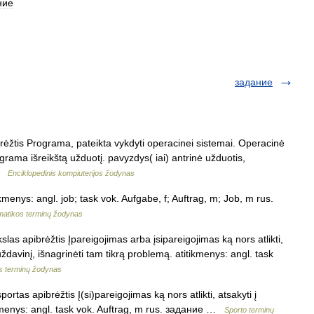
ние
задание
brėžtis Programa, pateikta vykdyti operacinei sistemai. Operacinė
rama išreikštą užduotį. pavyzdys( iai) antrinė užduotis,
 …
Enciklopedinis kompiuterijos žodynas
kmenys: angl. job; task vok. Aufgabe, f; Auftrag, m; Job, m rus.
matikos terminų žodynas
slas apibrėžtis Įpareigojimas arba įsipareigojimas ką nors atlikti,
 uždavinį, išnagrinėti tam tikrą problemą. atitikmenys: angl. task
os terminų žodynas
ortas apibrėžtis Į(si)pareigojimas ką nors atlikti, atsakyti į
ikmenys: angl. task vok. Auftrag, m rus. задание …
Sporto terminų