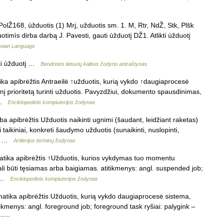
olŽ168, ùžduotis (1) Mrj, užduotis sm. 1. M, Rtr, NdŽ, Stk, Plšk
imìs dirba darbą J. Pavesti, gauti ùžduotį DŽ1. Atlikti ùžduotį
uanian Language
vèsti ùžduotį …
Bendrinės lietuvių kalbos žodyno antraštynas
ika apibrėžtis Antraeilė ↑užduotis, kurią vykdo ↑daugiaprocesė
į prioritetą turinti užduotis. Pavyzdžiui, dokumento spausdinimas,
… …
Enciklopedinis kompiuterijos žodynas
a apibrėžtis Užduotis naikinti ugnimi (šaudant, leidžiant raketas)
ikiniai, konkreti šaudymo užduotis (sunaikinti, nuslopinti,
o)… …
Artilerijos terminų žodynas
matika apibrėžtis ↑Užduotis, kurios vykdymas tuo momentu
li būti tęsiamas arba baigiamas. atitikmenys: angl. suspended job;
is …
Enciklopedinis kompiuterijos žodynas
matika apibrėžtis Užduotis, kurią vykdo daugiaprocesė sistema,
itikmenys: angl. foreground job; foreground task ryšiai: palygink –