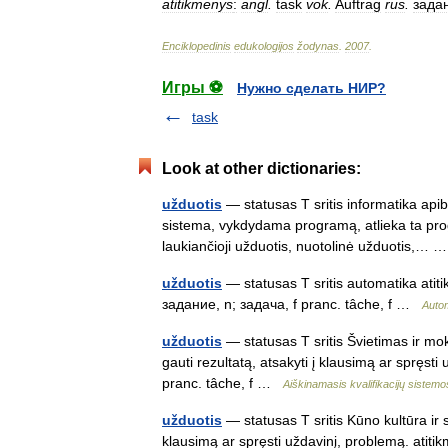
atitikmenys
:
angl
.
task
vok
.
Auftrag
rus
.
зада
Enciklopedinis
edukologijos
žodynas
.
2007
.
Игры ⚽
Нужно сделать НИР?
task
Look at other dictionaries:
užduotis
— statusas T sritis informatika api
sistema, vykdydama programą, atlieka ta prog
laukiančioji užduotis, nuotolinė užduotis,…
užduotis
— statusas T sritis automatika atiti
задание, n; задача, f pranc. tâche, f …
Auto
užduotis
— statusas T sritis Švietimas ir mok
gauti rezultatą, atsakyti į klausimą ar spręsti
pranc. tâche, f …
Aiškinamasis kvalifikacijų sistem
užduotis
— statusas T sritis Kūno kultūra ir sp
klausimą ar spręsti uždavinį, problemą. atit