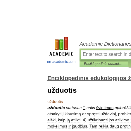
Academic Dictionarie
en-academic.com
Enciklopedinis edukologijos žodynas
Enciklopedinis edukologijos 
užduotis
užduotis
užduotis
statusas
T
sritis
švietimas
apibrėžti
atsakyti
į
klausimą
ar
spręsti
uždavinį
,
probl
aiški
,
kaip
ją
atlikti
;
4
)
užtikrinanti
jos
atlikimo
mokėjimus
ir
įgūdžius
.
Tam
reikia
daug
protin